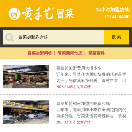
24小时加盟热线:
17744244602
冒菜加盟问答
冒菜新闻动态
冒菜百科
冒菜馆加盟费用大概多少
近年来，冒菜作为川味快餐的代表品类
之一，凭借其麻辣鲜香、食材丰富、出
餐高效、形式灵活等特点，持续受到消
2026-01-05
文章详情...
费者和创业者的双重青睐。尤其在快节
奏的城市生活中，冒菜既能满足一人食
冒菜加盟如何加盟的呢多少钱
的便捷需求，又可兼顾多人聚餐的社交
近年来，随着川味小吃在全国范围内的
属性，市场潜力巨大。不少有意入局的
持续升温，冒菜凭借其麻辣鲜香、食材
创业者最关心的问题是： 冒菜馆加盟
百搭、出餐高效等特点，成为众多餐饮
2025-12-31
文章详情...
费用大概多少 ？本文将从实际投资角
创业者青睐的热门项目。不少初次接触
度出发，全面解析冒菜馆加盟的整体成