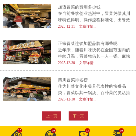
加盟领域的投资者常会提出两个核心问
本结构与关键考量因素。 加盟费用不
加盟冒菜的费用多少钱
题： 冒菜加盟如何加盟的呢 ？多少
只是加盟费，而是系统性投入 很多人
在当前餐饮创业热潮中，冒菜凭借其川
钱？本文将围绕这两个关键点，系统梳
味特色鲜明、操作流程标准化、出餐效
理冒菜加盟的完整流程与费用构成，帮
率高、受众广泛等优势，成为众多中小
2025-12-31
文章详情...
助意向创业者清晰掌握入行路径，做出
投资者青睐的热门项目。然而，对于初
理性决策。 一、冒菜加盟如何加盟的
次接触该领域的创业者而言，最常提出
呢？标准流程详解 冒菜加盟并非简单
正宗冒菜连锁加盟品牌有哪些呢
的问题便是： 加盟冒菜的费用多少钱
交钱开店，而是一个环环相扣、专业协
近年来，随着川味快餐在全国范围内的
？这个问题看似简单，实则涉及多个维
持续升温，冒菜凭借其一人一锅、麻辣
度的成本构成。本文将从实际出发，系
鲜香、操作便捷的特点，成为众多餐饮
2025-12-30
文章详情...
统解析加盟冒菜的整体投入结构，帮助
创业者关注的热门赛道。不少投资者在
意向投资者做出理性判断。 一、加盟
搜索 正宗冒菜连锁加盟品牌有哪些呢
费用并非单一数字，而是多环节投入的
四川冒菜排名榜
时，既希望找到口味地道、工艺传统的
总和 很多创业者误以为加盟费就是
作为川菜文化中极具代表性的快餐品
项目，又期待品牌具备成熟的运营体系
类，冒菜以其一锅汤、百种菜的灵活搭
与长期发展潜力。然而，面对市场上琳
配和麻辣鲜香的独特风味，早已从四川
2025-12-30
文章详情...
琅满目的加盟选项，如何辨别哪些才是
街头走向全国乃至海外。在消费者和创
真正正宗且值得信赖的冒菜连锁品牌？
业者不断搜索 四川冒菜排名榜 的背
本文将从文化传承、产品标准、供应链
上一页
下一页
后，不仅是对美味的追求，更是对品
能力及加盟支持四大维度，为您
质、口碑与商业模式的认可。然而，面
对市面上五花八门的排行榜，如何辨别