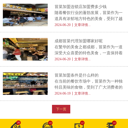
连锁品牌无疑是一个颇具吸引力的选
是作为正餐还是夜宵，冒菜都有着广泛
冒菜加盟连锁店加盟费多少钱
择。那么， 冒菜加盟连锁品牌究竟怎
的市场需求。尤其是在年轻人群体中，
随着餐饮行业的蓬勃发展，冒菜作为一
么样 呢？接下来，我们将从多个维度
冒菜更是成为了聚餐、夜宵的首选
道具有浓郁地方特色的美食，受到了越
进行深入探讨。 首先，从市场前景来
来越多消费者的喜爱。许多创业者看到
2024-06-20
文章详情...
看，冒菜加盟连锁品牌具有广阔的发展
了其中的商机，纷纷考虑加盟冒菜连锁
空间。随着消费者对美食的追求和口味
店，以期在美食市场上分得一杯羹。然
的多样化，冒菜以其独特的麻辣口感和
成都冒菜代理加盟哪家好呢
而，对于初次涉足餐饮行业的创业者来
丰富的食材选择，赢得了广大消费者的
在繁华的美食之都成都，冒菜作为一道
说， 冒菜加盟连锁店的加盟费是多少
深受大众喜爱的特色美食，一直保持着
，成为了他们最关心的问题之一。本文
旺盛的市场需求。因此，许多创业者都
2024-06-20
文章详情...
将对冒菜加盟连锁店的加盟费进行全方
看到了其中的商机，想要通过代理加盟
位解析，并为创业者提供投资建议。
的方式，开设一家属于自己的冒菜店。
首先，我们需要明确的是，冒菜加盟连
冒菜加盟条件是什么样的
然而，面对众多的冒菜品牌，究竟该选
锁店的加盟费并非固定不变，而是
在当前的餐饮市场中，冒菜作为一种独
择哪一家进行代理加盟呢？ 首先，我
特且美味的食物，受到了广大消费者的
们需要明确一点，一个好的 冒菜代理
热烈追捧。因此，许多创业者都看到了
2024-06-19
文章详情...
加盟品牌 ，应该具备完善的经营模式
其中的商机，纷纷考虑加盟冒菜品牌。
和成熟的运营体系。这包括从选址、装
然而，在选择加盟冒菜品牌之前，了解
修、设备采购、食材供应到员工培训、
下一页
清楚加盟条件至关重要。那么， 冒菜
营销推广等各个方面的全面支持。这
加盟条件究竟是什么样 的呢？本文将
为您详细解析。 首先，冒菜加盟品牌