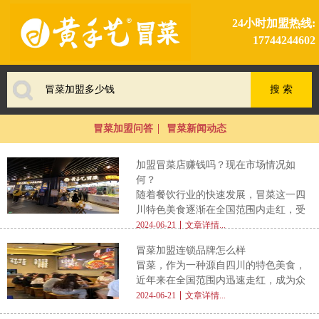
24小时加盟热线:
17744244602
冒菜加盟问答
冒菜新闻动态
加盟冒菜店赚钱吗？现在市场情况如
何？
随着餐饮行业的快速发展，冒菜这一四
川特色美食逐渐在全国范围内走红，受
到了越来越多消费者的喜爱。对于想要
2024-06-21
文章详情...
投身餐饮行业的创业者来说，加盟冒菜
冒菜加盟连锁品牌怎么样
店成为了一个备受关注的选择。那么，
冒菜，作为一种源自四川的特色美食，
加盟冒菜店真的能赚钱吗 ？现在的市
近年来在全国范围内迅速走红，成为众
场情况又是如何呢？ 首先，从市场需
多食客钟爱的美食之一。对于想要投身
2024-06-21
文章详情...
求来看，冒菜作为一种独特的美食，其
餐饮行业的创业者来说，加盟一家冒菜
麻辣鲜香的口味深受消费者喜爱。无论