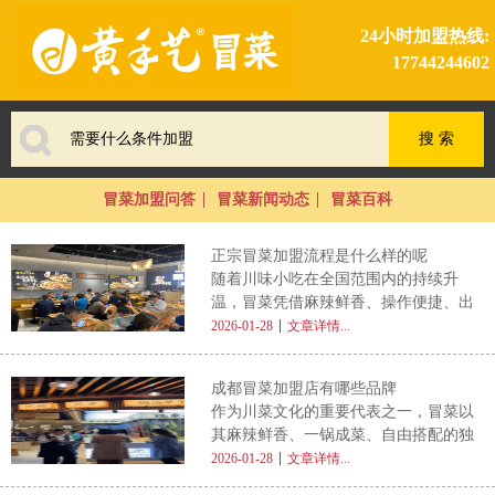
24小时加盟热线:
17744244602
冒菜加盟问答
冒菜新闻动态
冒菜百科
正宗冒菜加盟流程是什么样的呢
随着川味小吃在全国范围内的持续升
温，冒菜凭借麻辣鲜香、操作便捷、出
餐高效等优势，成为众多创业者青睐的
2026-01-28
文章详情...
餐饮项目。不少投资者在初步了解市场
后，都会产生一个核心疑问： 正宗冒
成都冒菜加盟店有哪些品牌
菜加盟流程是什么样的呢 ？本文将为
作为川菜文化的重要代表之一，冒菜以
您系统梳理从前期咨询到正式开业的完
其麻辣鲜香、一锅成菜、自由搭配的独
整加盟路径，帮助您清晰掌握每一步关
特魅力，早已从成都街头走向全国餐
2026-01-28
文章详情...
键环节，为顺利创业打下坚实基础。
桌。近年来，随着消费者对地方特色美
一、初步咨询与信息获取 加盟的第一