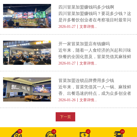
食的热情持续升温，成都冒菜不仅成为
步通常是通过官方网站、客服热线或线
四川冒菜加盟赚钱吗多少钱啊
食客心中的国民快餐，更吸引了大量创
下展会等渠道，向品牌方提出初步咨
四川冒菜加盟赚钱吗？要花多少钱？这
业者投身其中。不少投资者在筹备阶段
询。
是许多餐饮创业者在考察项目时最常问
都会提出一个关键问题： 成都冒菜加
的两个问题。作为川菜体系中极具代表
2026-01-27
文章详情...
盟店有哪些品牌 ？本文将从行业视角
性的快餐化品类，四川冒菜凭借麻辣鲜
出发，深入解析当前成都冒菜加盟市场
香、出餐快、客单适中、复购率高等优
的整体格局与选择逻辑，帮助创业者做
开一家冒菜加盟店有钱赚吗
势，近年来在全国范围内迅速扩张，成
出更明智的决策。 一、成都：冒菜文
近年来，随着一人食经济的兴起和川味
为中小投资者眼中的热门创业选项。那
快餐的全国化普及，冒菜凭借其麻辣鲜
么， 四川冒菜加盟到底赚不赚钱 ？前
香、出餐快、客单适中、复购率高等优
2026-01-27
文章详情...
期投入又要多少？ 本文将从市场趋
势，成为众多创业者眼中的黄金品类。
势、投资构成、利润模型和风险提示四
不少人都在问： 开一家冒菜加盟店有
大方面，为你全面解析。 一、为什么
冒菜加盟连锁品牌费用多少钱
钱赚吗 ？答案并非绝对，但只要选对
四川冒菜值得考虑？ 四川冒菜起源于
近年来，冒菜凭借其一人一锅、麻辣鲜
模式、科学运营，冒菜店确实具备可观
香、出餐迅速的特点，成为众多创业者
的盈利潜力。本文将从市场需求、成本
青睐的餐饮项目。尤其在川渝风味席卷
2026-01-26
文章详情...
结构、利润空间及成功关键四大维度，
全国的背景下，冒菜加盟连锁品牌如雨
为你全面剖析这一热门创业项目的赚钱
后春笋般涌现，吸引大量中小投资者入
逻辑。 一、市场需求旺盛，消费基础
下一页
局。然而，在决定投身这一赛道前，很
扎实 冒菜起源于四川，融合了火锅的
多人最关心的问题是： 冒菜加盟连锁
品牌费用到底要多少钱 ？ 本文将从多