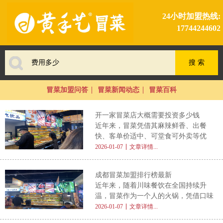
24小时加盟热线:
17744244602
冒菜加盟问答
冒菜新闻动态
冒菜百科
开一家冒菜店大概需要投资多少钱
近年来，冒菜凭借其麻辣鲜香、出餐
快、客单价适中、可堂食可外卖等优
势，成为众多创业者进入餐饮行业的热
2026-01-07
文章详情...
门选择。尤其在城市社区、高校周边、
写字楼商圈等区域，冒菜店的市场需求
成都冒菜加盟排行榜最新
持续旺盛。然而，对于初次创业者而
近年来，随着川味餐饮在全国持续升
言，最关心的问题往往是： 开一家冒
温，冒菜作为一个人的火锅，凭借口味
菜店大概需要投资多少钱 ？本文将从
丰富、出餐高效、投资门槛适中等优
2026-01-07
文章详情...
多个维度为您详细拆解冒菜店的启动成
势，成为众多创业者进入餐饮行业的首
本，帮助您科学规划预算，降低创业风