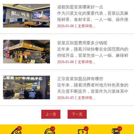
选。而作为冒菜的发源地，成都自然汇
险。 一、影响投资金额的核心因素 冒
成都加盟冒菜哪家好一点
聚了大量成熟且具有代表性的连锁品
菜店的投资并非固定数字，而是受多种
作为川菜文化的重要代表，冒菜以其麻
牌。不少投资者在考察项目时，都会搜
变量
辣鲜香、食材丰富、一人一锅、操作便
索 成都冒菜加盟排行榜最新 这类关键
捷的特点，近年来在全国餐饮市场持续
2026-01-06
文章详情...
词，希望借助权威榜单快速锁定优质品
走热。而成都，作为冒菜的发源地和美
牌。然而，在信息纷繁复杂的招商市场
食之都，汇聚了大量成熟且各具特色的
中，如何理性看待这些排行榜，避免被
冒菜店加盟费用要多少钱呢
冒菜品牌，自然成为众多创业者考察加
营销话术误导，才是成功创业的关键。
近年来，随着川味快餐在全国范围内的
盟项目的首选城市。不少投资者在调研
持续升温，冒菜凭借一人一锅、麻辣鲜
时都会发出一个核心疑问： 成都加盟
香、食材多样、出餐快捷等优势，成为
2026-01-06
文章详情...
冒菜哪家好一点 ？本文将从行业视角
众多中小创业者青睐的餐饮项目。不少
出发，帮助您避开营销噱头，聚焦真正
有意入局的投资者频频搜索： 冒菜店
值得信赖的加盟标准。 为什么选择成
正宗冒菜加盟品牌有哪些
加盟费用要多少钱呢 ？这个问题看似
都的冒菜品牌？ 成都是公认的冒菜之
近年来，随着消费者对地方特色美食的
简单，实则涉及选址、门店类型、品牌
关注度不断提升，冒菜作为川菜体系中
定位、区域差异等多重因素。本文将从
的代表性快餐品类，凭借其麻辣鲜香、
2026-01-05
文章详情...
实际运营角度出发，系统解析冒菜店加
食材多样、一人一锅、干净便捷等优
盟的整体投入构成，帮助创业者科学规
势，迅速在全国范围内掀起热潮。然
划预算，规避隐形陷阱。 加盟费用并
上一页
下一页
而，面对市场上琳琅满目的冒菜加盟项
非单一数字，而是综合成本体系 很多
目，许多创业者不禁发问： 正宗冒菜
加盟品牌有哪些 ？本文将从正宗性的