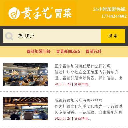
24小时加盟热线:
17744244602
冒菜加盟问答
冒菜新闻动态
冒菜百科
正宗冒菜加盟流程是什么样的呢
随着川味小吃在全国范围内的持续升
温，冒菜凭借麻辣鲜香、操作便捷、出
餐高效等优势，成为众多创业者青睐的
2026-01-28
文章详情...
餐饮项目。不少投资者在初步了解市场
后，都会产生一个核心疑问： 正宗冒
成都冒菜加盟店有哪些品牌
菜加盟流程是什么样的呢 ？本文将为
作为川菜文化的重要代表之一，冒菜以
您系统梳理从前期咨询到正式开业的完
其麻辣鲜香、一锅成菜、自由搭配的独
整加盟路径，帮助您清晰掌握每一步关
特魅力，早已从成都街头走向全国餐
2026-01-28
文章详情...
键环节，为顺利创业打下坚实基础。
桌。近年来，随着消费者对地方特色美
一、初步咨询与信息获取 加盟的第一