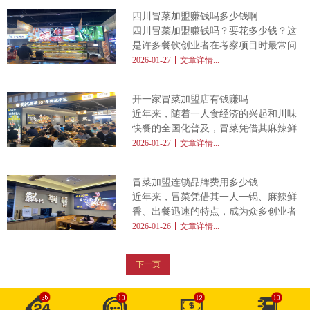
食的热情持续升温，成都冒菜不仅成为
步通常是通过官方网站、客服热线或线
四川冒菜加盟赚钱吗多少钱啊
食客心中的国民快餐，更吸引了大量创
下展会等渠道，向品牌方提出初步咨
四川冒菜加盟赚钱吗？要花多少钱？这
业者投身其中。不少投资者在筹备阶段
询。
是许多餐饮创业者在考察项目时最常问
都会提出一个关键问题： 成都冒菜加
的两个问题。作为川菜体系中极具代表
2026-01-27
文章详情...
盟店有哪些品牌 ？本文将从行业视角
性的快餐化品类，四川冒菜凭借麻辣鲜
出发，深入解析当前成都冒菜加盟市场
香、出餐快、客单适中、复购率高等优
的整体格局与选择逻辑，帮助创业者做
开一家冒菜加盟店有钱赚吗
势，近年来在全国范围内迅速扩张，成
出更明智的决策。 一、成都：冒菜文
近年来，随着一人食经济的兴起和川味
为中小投资者眼中的热门创业选项。那
快餐的全国化普及，冒菜凭借其麻辣鲜
么， 四川冒菜加盟到底赚不赚钱 ？前
香、出餐快、客单适中、复购率高等优
2026-01-27
文章详情...
期投入又要多少？ 本文将从市场趋
势，成为众多创业者眼中的黄金品类。
势、投资构成、利润模型和风险提示四
不少人都在问： 开一家冒菜加盟店有
大方面，为你全面解析。 一、为什么
冒菜加盟连锁品牌费用多少钱
钱赚吗 ？答案并非绝对，但只要选对
四川冒菜值得考虑？ 四川冒菜起源于
近年来，冒菜凭借其一人一锅、麻辣鲜
模式、科学运营，冒菜店确实具备可观
香、出餐迅速的特点，成为众多创业者
的盈利潜力。本文将从市场需求、成本
青睐的餐饮项目。尤其在川渝风味席卷
2026-01-26
文章详情...
结构、利润空间及成功关键四大维度，
全国的背景下，冒菜加盟连锁品牌如雨
为你全面剖析这一热门创业项目的赚钱
后春笋般涌现，吸引大量中小投资者入
逻辑。 一、市场需求旺盛，消费基础
下一页
局。然而，在决定投身这一赛道前，很
扎实 冒菜起源于四川，融合了火锅的
多人最关心的问题是： 冒菜加盟连锁
品牌费用到底要多少钱 ？ 本文将从多